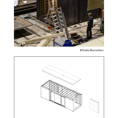
©
Studio Bouroullec
s.