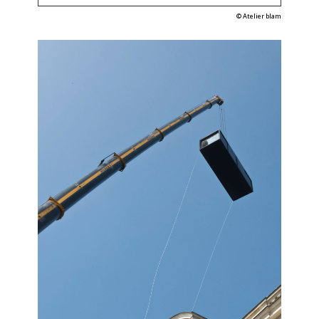
©
Atelier blam