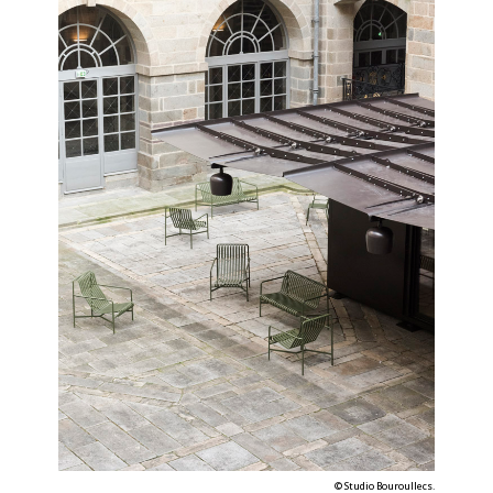
©
Studio Bouroullec
s.