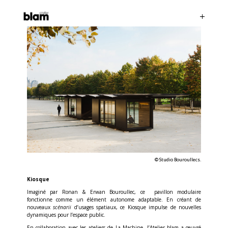
©
Studio Bouroullec
s.
Kiosque
Imaginé par Ronan & Erwan Bouroullec, ce pavillon modulaire
fonctionne comme un élément autonome adaptable. En créant de
nouveaux
scénarii
d’usages spatiaux, ce Kiosque impulse de nouvelles
dynamiques pour l’espace public.
En collaboration avec les ateliers de La Machine, l’Atelier blam a œuvré